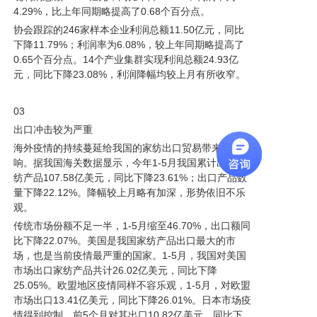
4.29%，比上年同期略提高了0.68个百分点。
协会跟踪的246家样本企业利润总额11.50亿元，同比
下降11.79%；利润率为6.08%，较上年同期略提高了
0.65个百分点。14个产业集群实现利润总额24.93亿
元，同比下降23.08%，利
润降幅均较上月有所收窄。
03
出口冲击较为严重
海外疫情的持续蔓延给我国的家纺出口贸易带来严重影
响。据我国海关数据显示，今年1-5月我国累计出口家
纺产品107.58亿美元，同比下降23.61%；出口产品数
量下降22.12%。降
幅较上月略有加深，形势依旧不乐
观。
传统市场份额不足一半，1-5月缩至46.70%，出口额同
比下降22.07%。美国是我国家纺产品出口最大的市
场，也是当前疫情最严重的国家。1-5月，我国对美国
市场出口家纺产品共计
26.02亿美元，同比下降
25.05%。欧盟地区疫情同样不容乐观，1-5月，对欧盟
市场出口13.41亿美元，同比下降26.01%。日本市场疫
情得到控制，前5个月对其出口10.82亿美元，同
比下