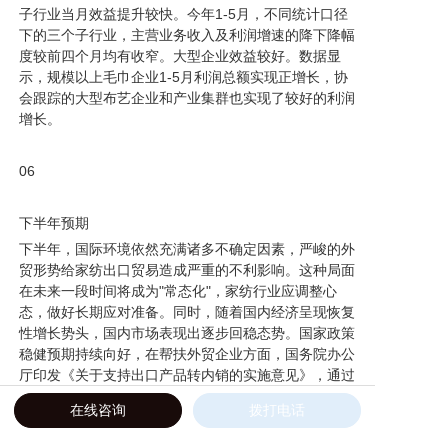
子行业当月效益提升较快。今年1-5月，不同统计口径
下的三个子行业，主营业务收入及利润增速的降下降幅
度较前四个月均有收窄。大型企业效益较好。数据显
示，规模以上毛巾
企业1-5月利润总额实现正增长，协
会跟踪的大型布艺企业和产业集群也实现了较好的利润
增长。
06
下半年预期
下半年，国际环境依然充满诸多不确定因素，严峻的外
贸形势给家纺出口贸易造成严重的不利影响。这种局面
在未来一段时间将成为"常态化"，家纺行业应调整心
态，做好长期应对
准备。同时，随着国内经济呈现恢复
性增长势头，国内市场表现出逐步回稳态势。国家政策
稳健预期持续向好，在帮扶外贸企业方面，国务院办公
厅印发《关于支持出口产品转内销
的实施意见》，通过
十条具体措施帮助外贸企业更好打通国内市场；在财政
在线咨询
拨打电话
支持方面，今年中央财政通过新增赤字和特别国债支持
地方落实帮扶受疫情冲击最大的中小微企业、个体
工商